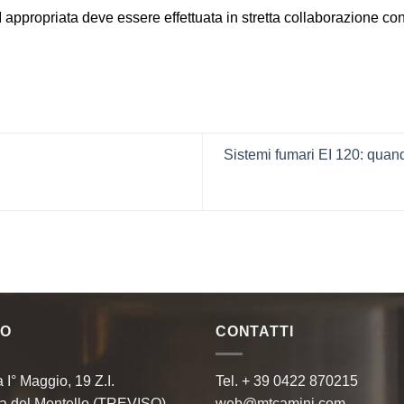
 EI appropriata deve essere effettuata in stretta collaborazione co
Sistemi fumari EI 120: quan
MO
CONTATTI
a I° Maggio, 19 Z.I.
Tel. + 39 0422 870215
a del Montello (TREVISO)
web@mtcamini.com