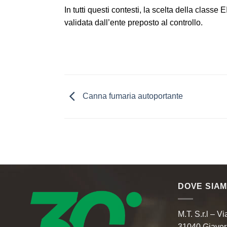
In tutti questi contesti, la scelta della classe
validata dall’ente preposto al controllo.
Canna fumaria autoportante
DOVE SIA
M.T. S.r.l – Vi
31040 Giaver