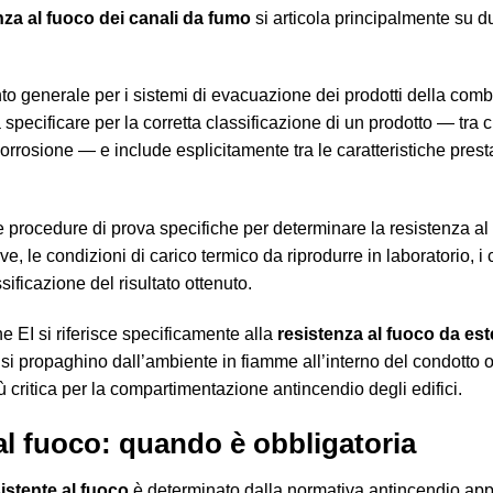
nza al fuoco dei canali da fumo
si articola principalmente su d
ento generale per i sistemi di evacuazione dei prodotti della combu
da specificare per la corretta classificazione di un prodotto — tr
corrosione — e include esplicitamente tra le caratteristiche prest
 procedure di prova specifiche per determinare la resistenza al 
 le condizioni di carico termico da riprodurre in laboratorio, i cri
ssificazione del risultato ottenuto.
e EI si riferisce specificamente alla
resistenza al fuoco da est
e si propaghino dall’ambiente in fiamme all’interno del condotto 
ù critica per la compartimentazione antincendio degli edifici.
al fuoco: quando è obbligatoria
istente al fuoco
è determinato dalla normativa antincendio appl