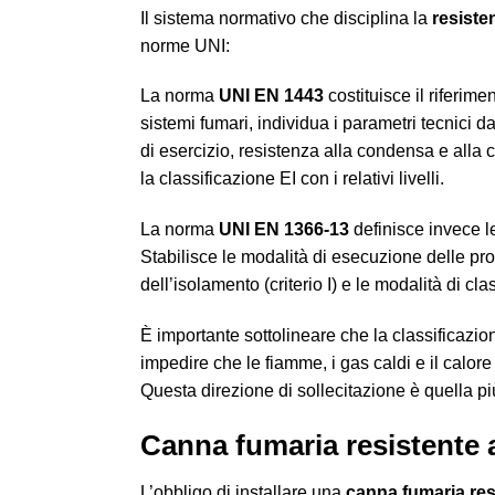
Il sistema normativo che disciplina la
resiste
norme UNI:
La norma
UNI EN 1443
costituisce il riferim
sistemi fumari, individua i parametri tecnici 
di esercizio, resistenza alla condensa e alla 
la classificazione EI con i relativi livelli.
La norma
UNI EN 1366-13
definisce invece le
Stabilisce le modalità di esecuzione delle prove,
dell’isolamento (criterio I) e le modalità di cla
È importante sottolineare che la classificazion
impedire che le fiamme, i gas caldi e il calor
Questa direzione di sollecitazione è quella pi
Canna fumaria resistente 
L’obbligo di installare una
canna fumaria res