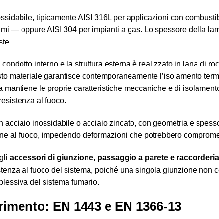
ossidabile, tipicamente AISI 316L per applicazioni con combustibi
i fumi — oppure AISI 304 per impianti a gas. Lo spessore della l
ste.
l condotto interno e la struttura esterna è realizzato in lana di ro
to materiale garantisce contemporaneamente l’isolamento termi
ccia mantiene le proprie caratteristiche meccaniche e di isolamen
 resistenza al fuoco.
n acciaio inossidabile o acciaio zincato, con geometria e spes
ione al fuoco, impedendo deformazioni che potrebbero compromett
gli
accessori di giunzione, passaggio a parete e raccorderia
sistenza al fuoco del sistema, poiché una singola giunzione non ce
mplessiva del sistema fumario.
ferimento: EN 1443 e EN 1366-13