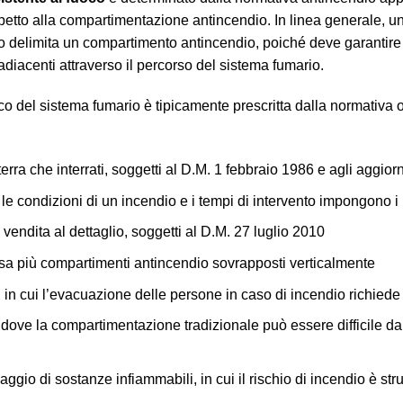
ispetto alla compartimentazione antincendio. In linea generale, u
a o delimita un compartimento antincendio, poiché deve garantire
diacenti attraverso il percorso del sistema fumario.
fuoco del sistema fumario è tipicamente prescritta dalla normativa 
terra che interrati, soggetti al D.M. 1 febbraio 1986 e agli aggio
cui le condizioni di un incendio e i tempi di intervento impongono
 vendita al dettaglio, soggetti al D.M. 27 luglio 2010
versa più compartimenti antincendio sovrapposti verticalmente
a, in cui l’evacuazione delle persone in caso di incendio richiede
co, dove la compartimentazione tradizionale può essere difficile 
aggio di sostanze infiammabili, in cui il rischio di incendio è st